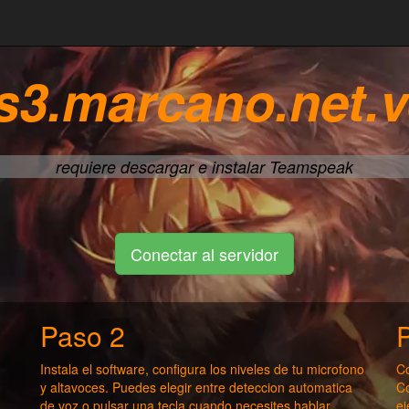
s3.marcano.net.
requiere descargar e instalar Teamspeak
Conectar al servidor
Paso 2
Instala el software, configura los niveles de tu microfono
Co
y altavoces. Puedes elegir entre deteccion automatica
Co
de voz o pulsar una tecla cuando necesites hablar.
ej