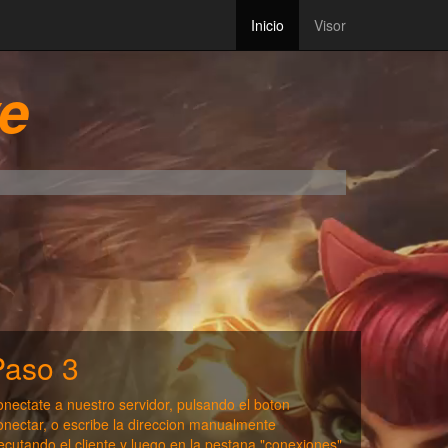
Inicio
Visor
ve
Paso 3
nectate a nuestro servidor, pulsando el boton
nectar, o escribe la direccion manualmente
ecutando el cliente,y luego en la pestana "conexiones".