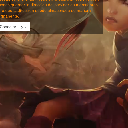
edes guardar la direccion del servidor en marcadores
ra que la direccion quede almacenada de manera
ermanente.
Conectar.. -> »